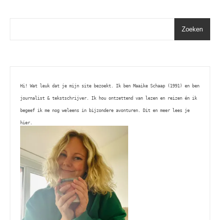
Zoeken
Hi! Wat leuk dat je mijn site bezoekt. Ik ben Maaike Schaap (1991) en ben 
journalist & tekstschrijver. Ik hou ontzettend van lezen en reizen én ik 
begeef ik me nog weleens in bijzondere avonturen. Dit en meer lees je 
hier. 