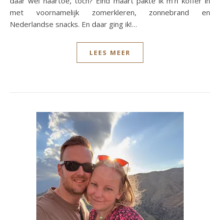
daar wel naartoe, toch? Eind maart pakte ik m’n koffer in
met voornamelijk zomerkleren, zonnebrand en
Nederlandse snacks. En daar ging ik!…
LEES MEER