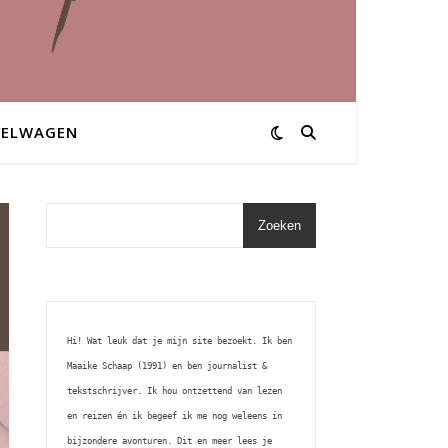
KELWAGEN
Zoeken
Hi! Wat leuk dat je mijn site bezoekt. Ik ben 
Maaike Schaap (1991) en ben journalist & 
tekstschrijver. Ik hou ontzettend van lezen 
en reizen én ik begeef ik me nog weleens in 
bijzondere avonturen. Dit en meer lees je 