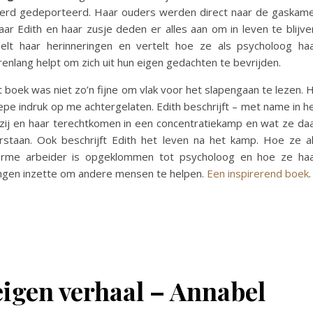
erd gedeporteerd. Haar ouders werden direct naar de gaskam
ar Edith en haar zusje deden er alles aan om in leven te blijve
elt haar herinneringen en vertelt hoe ze als psycholoog ha
jarenlang helpt om zich uit hun eigen gedachten te bevrijden.
it boek was niet zo’n fijne om vlak voor het slapengaan te lezen. H
epe indruk op me achtergelaten. Edith beschrijft – met name in h
 zij en haar terechtkomen in een concentratiekamp en wat ze da
staan. Ook beschrijft Edith het leven na het kamp. Hoe ze a
arme arbeider is opgeklommen tot psycholoog en hoe ze ha
ingen inzette om andere mensen te helpen.
Een inspirerend boek
.
eigen verhaal –
Annabel