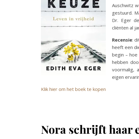
Auschwitz w
gestuurd. Ma
Dr. Eger de
cliënten al 
Recensie
: d
heeft een di
begin – hoe
hebben door
voormalig, 
eigen ervar
Klik hier om het boek te kopen
Nora schrijft haar 