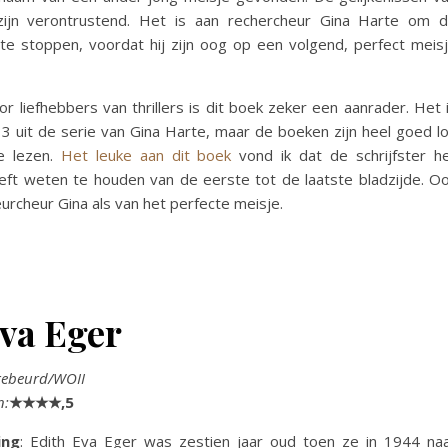
zijn verontrustend. Het is aan rechercheur Gina Harte om 
e stoppen, voordat hij zijn oog op een volgend, perfect meis
oor liefhebbers van thrillers is dit boek zeker een aanrader. Het 
 uit de serie van Gina Harte, maar de boeken zijn heel goed l
te lezen.
Het leuke aan dit boek
vond ik dat de schrijfster h
ft weten te houden van de eerste tot de laatste bladzijde. O
eurcheur Gina als van het perfecte meisje.
va Eger
gebeurd/WOII
n:
★★★★,5
ing
: Edith Eva Eger was zestien jaar oud toen ze in 1944 na