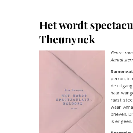
Het wordt spectacul
Theunynck
Genre: ro
Aantal ster
Samenvat
perron, in
de uitgang
haar wange
raast stee
waar Anna
brieven. D
is er geen.
Recensie
: