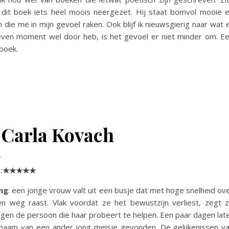
dit boek iets heel moois neergezet. Hij staat bomvol mooie 
n die me in mijn gevoel raken. Ook blijf ik nieuwsgierig naar wat 
even moment wel door heb, is het gevoel er niet minder om. E
boek.
 Carla Kovach
r
:
★★★★★
ng
: een jonge vrouw valt uit een busje dat met hoge snelheid ov
n weg raast. Vlak voordat ze het bewustzijn verliest, zegt 
tegen de persoon die haar probeert te helpen. Een paar dagen lat
chaam van een ander jong meisje gevonden. De gelijkenissen v