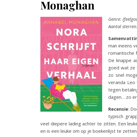
Monaghan
Genre: (feelg
Aantal sterren
Samenvatti
man ineens ve
romantische f
De knappe ac
goed wat ze v
zo snel mog
veranda Leo v
tegen betalin
dagen… zo erg
Recensie
: Do
typisch grap
veel diepere lading achter te zitten. Een leu
en is een leuke om op je boekenlijst te zetten.