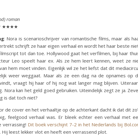
ood) roman
:
★★★★
ng
: Nora is scenarioschrijver van romantische films, maar als ha
rtrekt schrijft ze haar eigen verhaal en wordt het haar beste nie
ilmscript tot dan toe. Hollywood gaat het verfilmen, bij haar thui
teur Leo speelt haar ex. Als ze hem leert kennen, weet ze ni
an hem moet vinden. Eigenlijk wil ze het liefst dat dit mediacirc
elijk weer weggaat. Maar als ze een dag na de opnames op 
indt, vraagt hij haar of hij nog wat langer mag blijven. Uiteraa
g. Nora kan het geld goed gebruiken. Uiteindelijk zegt ze ja. Zev
 is dat toch niet?
or de cover en het verhaaltje op de achterkant dacht ik dat dit zo
pig, feelgood verhaal was. Er bleek echter een verhaal met e
ke verrassing!
Dit boek verschijnt 7-2 in het Nederlands bij Bol.c
 Hij leest lekker vlot en heeft een verrassend plot.