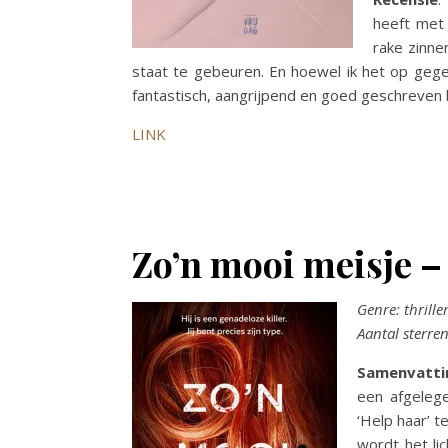
heeft met 
rake zinne
staat te gebeuren. En hoewel ik het op geg
fantastisch, aangrijpend en goed geschreven 
LINK
Zo’n mooi meisje –
Genre: thrille
Aantal sterren
Samenvatti
een afgelege
‘Help haar’ 
wordt het li