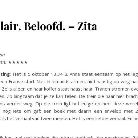
air. Beloofd. – Zita
man
ren:
★★★★★
ting
: Het is 5 oktober 13.34 u. Anna staat eenzaam op het le
 een Franse stad. Niet in iemands armen, niet haastig op weg na
. Ze is alleen en haar koffer staat naast haar. Tranen stromen ov
n. Zo langzaam dat je ze kan tellen. De trein die haar hier brach
ds verder weg. Op die trein ligt het enige op heel deze were
 nog iets om gaf: een boek met daarin een envelop met 
it is het verhaal van twee mensen. Het is een liefdesverhaal. En h
 ik hou wel van boeken die ietwat poëtisch zijn geschreven. Zi