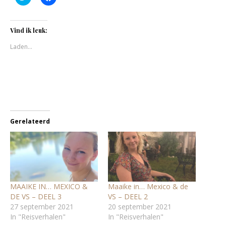
om
om
te
te
delen
delen
met
op
Twitter
Facebook
Vind ik leuk:
(Wordt
(Wordt
in
in
Laden...
een
een
nieuw
nieuw
venster
venster
geopend)
geopend)
Gerelateerd
MAAIKE IN… MEXICO &
Maaike in… Mexico & de
DE VS – DEEL 3
VS – DEEL 2
27 september 2021
20 september 2021
In "Reisverhalen"
In "Reisverhalen"