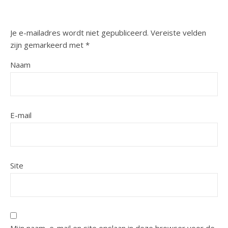
Je e-mailadres wordt niet gepubliceerd.
Vereiste velden
zijn gemarkeerd met
*
Naam
E-mail
Site
Mijn naam, e-mail en site opslaan in deze browser voor de