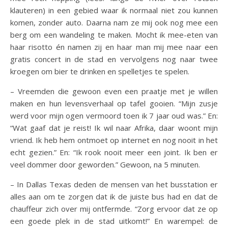
klauteren) in een gebied waar ik normaal niet zou kunnen
komen, zonder auto. Daarna nam ze mij ook nog mee een
berg om een wandeling te maken. Mocht ik mee-eten van
haar risotto én namen zij en haar man mij mee naar een
gratis concert in de stad en vervolgens nog naar twee
kroegen om bier te drinken en spelletjes te spelen.
– Vreemden die gewoon even een praatje met je willen
maken en hun levensverhaal op tafel gooien. “Mijn zusje
werd voor mijn ogen vermoord toen ik 7 jaar oud was.” En:
“Wat gaaf dat je reist! Ik wil naar Afrika, daar woont mijn
vriend. Ik heb hem ontmoet op internet en nog nooit in het
echt gezien.” En: “Ik rook nooit meer een joint. Ik ben er
veel dommer door geworden.” Gewoon, na 5 minuten.
– In Dallas Texas deden de mensen van het busstation er
alles aan om te zorgen dat ik de juiste bus had en dat de
chauffeur zich over mij ontfermde. “Zorg ervoor dat ze op
een goede plek in de stad uitkomt!” En warempel: de