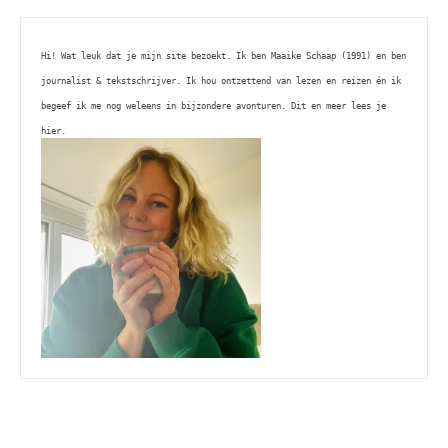
Hi! Wat leuk dat je mijn site bezoekt. Ik ben Maaike Schaap (1991) en ben 
journalist & tekstschrijver. Ik hou ontzettend van lezen en reizen én ik 
begeef ik me nog weleens in bijzondere avonturen. Dit en meer lees je 
hier. 