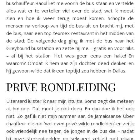
buschauffeur Raoul liet me voorin de bus staan en vertelde
alles wat er te vertellen viel over de stad, wat ik moest
zien en hoe ik weer terug moest komen. Schopte de
mensen na verloop van tijd de bus uit en bracht mij, met
de bus, naar een top texmex restaurant in het midden van
de stad. De volgende dag ging ik met de bus naar het
Greyhound busstation en zette hij me – gratis en voor niks
– af bij het station. Het was geen eens een halte! En
waarom? Omdat ik hem aan zijn dochter deed denken en
hij gewoon wilde dat ik een toptijd zou hebben in Dallas.
PRIVE RONDLEIDING
Uiteraard luister ik naar mijn intuïtie. Soms zegt die meteen
al, hm nee. Dat moet je niet doen. En dan doe ik het ook
niet. Zo gaf ik niet mijn nummer aan de Jamaicaanse Uber
chauffeur die me ‘wel even privé wilde rondleiden’ en zei ik
ook vriendelijk nee tegen de jongen in de bus die – nadat
hij onze sterrenbeelden op seksueel gebied met elkaar