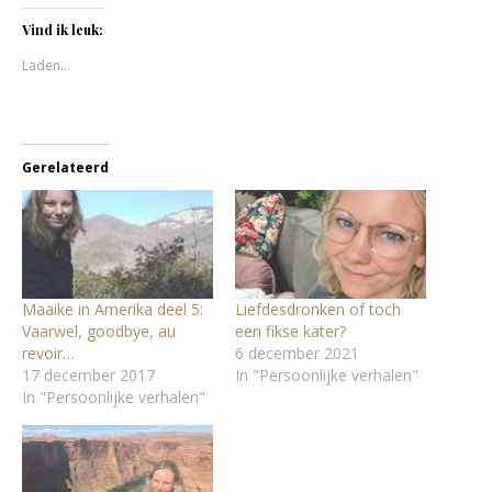
met
op
Twitter
Facebook
Vind ik leuk:
(Wordt
(Wordt
in
in
Laden...
een
een
nieuw
nieuw
venster
venster
geopend)
geopend)
Gerelateerd
Maaike in Amerika deel 5:
Liefdesdronken of toch
Vaarwel, goodbye, au
een fikse kater?
revoir…
6 december 2021
17 december 2017
In "Persoonlijke verhalen"
In "Persoonlijke verhalen"