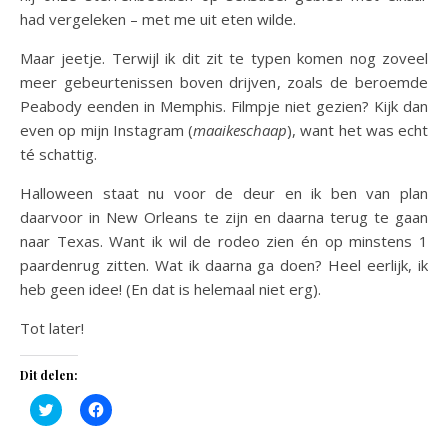
had vergeleken – met me uit eten wilde.
Maar jeetje. Terwijl ik dit zit te typen komen nog zoveel
meer gebeurtenissen boven drijven, zoals de beroemde
Peabody eenden in Memphis. Filmpje niet gezien? Kijk dan
even op mijn Instagram (
maaikeschaap
), want het was echt
té schattig.
Halloween staat nu voor de deur en ik ben van plan
daarvoor in New Orleans te zijn en daarna terug te gaan
naar Texas. Want ik wil de rodeo zien én op minstens 1
paardenrug zitten. Wat ik daarna ga doen? Heel eerlijk, ik
heb geen idee! (En dat is helemaal niet erg).
Tot later!
Dit delen:
Klik
Klik
om
om
te
te
delen
delen