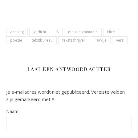
venster
venster
geopend)
geopend)
aanslag
gedicht
IS
maaikesminuutje
Nice
poezie
tekstbureau
tekstschrijver
Turkije
vers
LAAT EEN ANTWOORD ACHTER
Je e-mailadres wordt niet gepubliceerd.
Vereiste velden
zijn gemarkeerd met
*
Naam