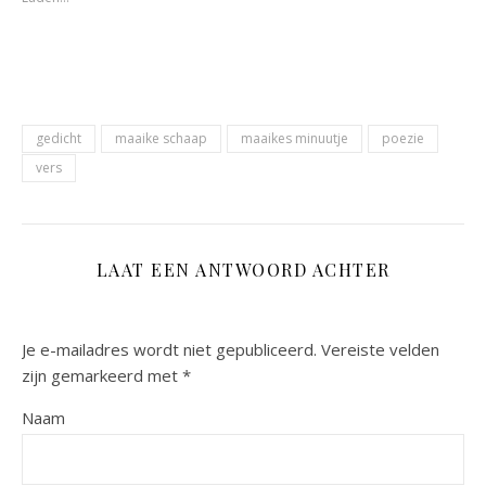
een
een
nieuw
nieuw
venster
venster
geopend)
geopend)
gedicht
maaike schaap
maaikes minuutje
poezie
vers
LAAT EEN ANTWOORD ACHTER
Je e-mailadres wordt niet gepubliceerd.
Vereiste velden
zijn gemarkeerd met
*
Naam