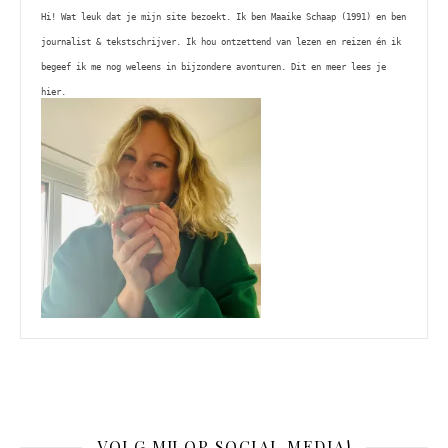
Hi! Wat leuk dat je mijn site bezoekt. Ik ben Maaike Schaap (1991) en ben 
journalist & tekstschrijver. Ik hou ontzettend van lezen en reizen én ik 
begeef ik me nog weleens in bijzondere avonturen. Dit en meer lees je 
hier. 
VOLG MIJ OP SOCIAL MEDIA!