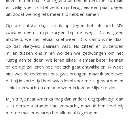
Ik vertel hem dat ik al liggend bij hem in bed, me zo thuis
en veilig voel. Ik stel zelfs mijn terugreis een paar dagen
uit, zodat we nog iets meer tijd hebben samen.
Op de laatste dag, zie ik op tegen het afscheid. M’n
cowboy neemt mijn zorgen bij me weg. ‘Dit is geen
afscheid, we zien elkaar snel weer.’ Dus klamp ik me daar
op dat vliegveld daaraan vast. Nu zitten er duizenden
mijlen tussen ons in en worden we gedwongen om het
rustig aan te doen. We leren elkaar alsmaar beter kennen
en de tijd zal leren hoe het zich gaat ontwikkelen. Ik weet
niet wat de toekomst ons gaat brengen, maar ik weet wel
dat hij in korte tijd heel waardevol voor me is geworden en
ik niet kan wachten om hem weer in levende lijve te zien.
Mijn tripje naar Amerika mag dan anders uitgepakt zijn dan
ik in eerste instantie had verwacht, maar ik ben heel blij
met de manier waarop het allemaal is gelopen.