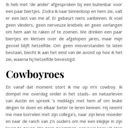
Ik heb met ‘de ander’ afgesproken bij een buitenbar voor
een paar biertjes. Zodra ik naar binnenloop en hem zie, valt
er een last van me af. Er gebeurt niets vanbinnen. Ik voel
geen vlinders, geen nerveuze kriebels en geen verlangen
om hem aan te raken of te zoenen. We drinken een paar
biertjes en kletsen over de afgelopen jaren, maar mijn
gevoel blijft hetzelfde. Om geen misverstanden te laten
bestaan, biecht ik aan het eind van de avond op hoe ik het
zie, waarna hij hetzelfde bevestigd.
Cowboyroes
En vanaf dat moment stort ik me op m’n cowboy. Ik
dompel me overdag onder in het stads- en natuurleven
van Austin en spreek ’s middags met hem af om leuke
dingen te doen en elkaar beter te leren kennen. Hij neemt
me mee borrelen met zijn collega’s, naar zijn lieve moeder
en naar de ranch van z’n ouders om me een inkijkje in zijn
leven te geven. We gaan zwemmen, een paar keer uit eten