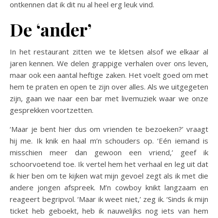
ontkennen dat ik dit nu al heel erg leuk vind.
De ‘ander’
In het restaurant zitten we te kletsen alsof we elkaar al
jaren kennen. We delen grappige verhalen over ons leven,
maar ook een aantal heftige zaken. Het voelt goed om met
hem te praten en open te zijn over alles. Als we uitgegeten
zijn, gaan we naar een bar met livemuziek waar we onze
gesprekken voortzetten.
‘Maar je bent hier dus om vrienden te bezoeken?’ vraagt
hij me. Ik knik en haal m’n schouders op. ‘Eén iemand is
misschien meer dan gewoon een vriend,’ geef ik
schoorvoetend toe. Ik vertel hem het verhaal en leg uit dat
ik hier ben om te kijken wat mijn gevoel zegt als ik met die
andere jongen afspreek. M’n cowboy knikt langzaam en
reageert begripvol. ‘Maar ik weet niet,’ zeg ik. ‘Sinds ik mijn
ticket heb geboekt, heb ik nauwelijks nog iets van hem