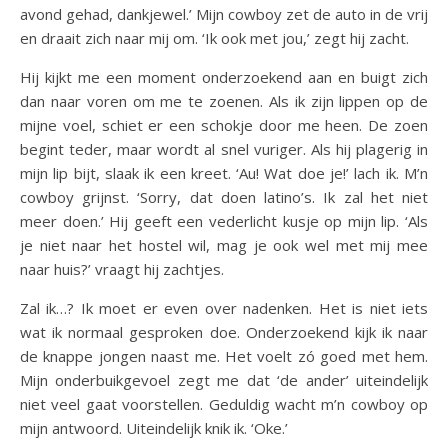
avond gehad, dankjewel.’ Mijn cowboy zet de auto in de vrij
en draait zich naar mij om. ‘Ik ook met jou,’ zegt hij zacht.
Hij kijkt me een moment onderzoekend aan en buigt zich
dan naar voren om me te zoenen. Als ik zijn lippen op de
mijne voel, schiet er een schokje door me heen. De zoen
begint teder, maar wordt al snel vuriger. Als hij plagerig in
mijn lip bijt, slaak ik een kreet. ‘Au! Wat doe je!’ lach ik. M’n
cowboy grijnst. ‘Sorry, dat doen latino’s. Ik zal het niet
meer doen.’ Hij geeft een vederlicht kusje op mijn lip. ‘Als
je niet naar het hostel wil, mag je ook wel met mij mee
naar huis?’ vraagt hij zachtjes.
Zal ik…? Ik moet er even over nadenken. Het is niet iets
wat ik normaal gesproken doe. Onderzoekend kijk ik naar
de knappe jongen naast me. Het voelt zó goed met hem.
Mijn onderbuikgevoel zegt me dat ‘de ander’ uiteindelijk
niet veel gaat voorstellen. Geduldig wacht m’n cowboy op
mijn antwoord. Uiteindelijk knik ik. ‘Oke.’