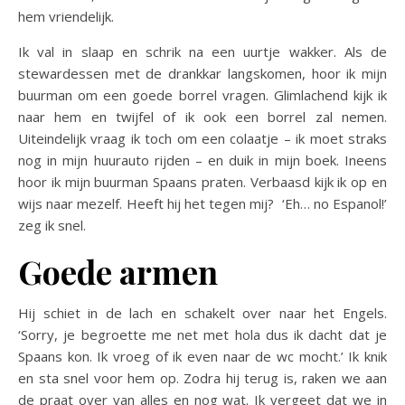
hem vriendelijk.
Ik val in slaap en schrik na een uurtje wakker. Als de
stewardessen met de drankkar langskomen, hoor ik mijn
buurman om een goede borrel vragen. Glimlachend kijk ik
naar hem en twijfel of ik ook een borrel zal nemen.
Uiteindelijk vraag ik toch om een colaatje – ik moet straks
nog in mijn huurauto rijden – en duik in mijn boek. Ineens
hoor ik mijn buurman Spaans praten. Verbaasd kijk ik op en
wijs naar mezelf. Heeft hij het tegen mij? ‘Eh… no Espanol!’
zeg ik snel.
Goede armen
Hij schiet in de lach en schakelt over naar het Engels.
‘Sorry, je begroette me net met hola dus ik dacht dat je
Spaans kon. Ik vroeg of ik even naar de wc mocht.’ Ik knik
en sta snel voor hem op. Zodra hij terug is, raken we aan
de praat over van alles en nog wat. Ik vergeet dat we in