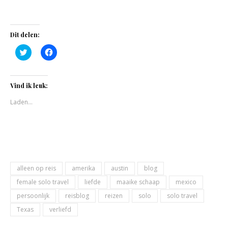
Dit delen:
Klik
Klik
om
om
te
te
delen
delen
met
op
Twitter
Facebook
Vind ik leuk:
(Wordt
(Wordt
in
in
Laden...
een
een
nieuw
nieuw
venster
venster
geopend)
geopend)
alleen op reis
amerika
austin
blog
female solo travel
liefde
maaike schaap
mexico
persoonlijk
reisblog
reizen
solo
solo travel
Texas
verliefd