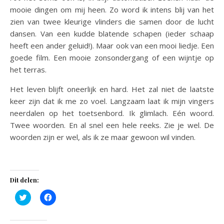
mooie dingen om mij heen. Zo word ik intens blij van het
zien van twee kleurige vlinders die samen door de lucht
dansen. Van een kudde blatende schapen (ieder schaap
heeft een ander geluid!). Maar ook van een mooi liedje. Een
goede film. Een mooie zonsondergang of een wijntje op
het terras.
Het leven blijft oneerlijk en hard. Het zal niet de laatste
keer zijn dat ik me zo voel. Langzaam laat ik mijn vingers
neerdalen op het toetsenbord. Ik glimlach. Eén woord.
Twee woorden. En al snel een hele reeks. Zie je wel. De
woorden zijn er wel, als ik ze maar gewoon wil vinden.
Dit delen:
Klik
Klik
om
om
te
te
delen
delen
met
op