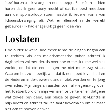
‘nee’ horen als ik vroeg om een snoepje. En oké: misschien
horen dat ik geen pony mocht of dat ik moest meedoen
aan de sponsorloop (toen haatte ik iedere vorm van
lichaamsbeweging al). Wat er allemaal in de wereld
gebeurde? Ik had er (gelukkig) geen idee van.
Loslaten
Hoe ouder ik werd, hoe meer ik me de dingen begon aan
te trekken. Als een melodramatische puber schreef ik
dagboeken vol met details over hoe vreselijk ik me wel niet
voelde, omdat die ene jongen me niet meer zag staan.
Waarom het zo oneerlijk was dat ik een goed leven had en
de kinderen in derdewereldlanden ziek werden en te jong
overleden. Mijn vingers raasden toen al vliegensvlug over
het toetsenbord om mijn verhalen te vertellen en datgene
wat zoveel pijn deed, een plekje te geven. Ik vluchtte in
mijn hoofd en schreef tal van fantasieverhalen om er maar
niet aan te hoeven denken.