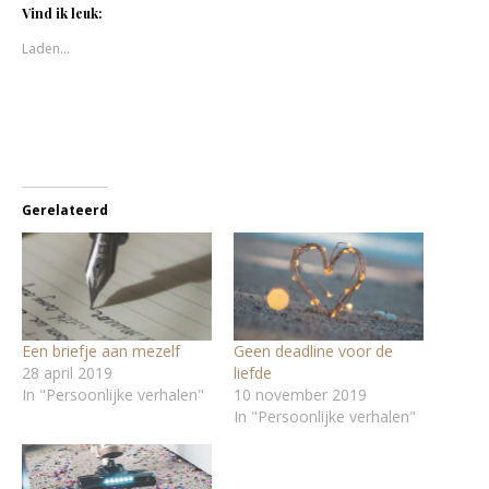
Twitter
Facebook
Vind ik leuk:
(Wordt
(Wordt
in
in
Laden...
een
een
nieuw
nieuw
venster
venster
geopend)
geopend)
Gerelateerd
Een briefje aan mezelf
Geen deadline voor de
28 april 2019
liefde
In "Persoonlijke verhalen"
10 november 2019
In "Persoonlijke verhalen"