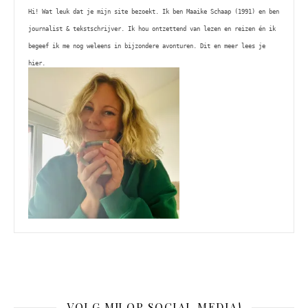
Hi! Wat leuk dat je mijn site bezoekt. Ik ben Maaike Schaap (1991) en ben 
journalist & tekstschrijver. Ik hou ontzettend van lezen en reizen én ik 
begeef ik me nog weleens in bijzondere avonturen. Dit en meer lees je 
hier. 
VOLG MIJ OP SOCIAL MEDIA!