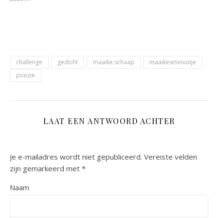
een
een
nieuw
nieuw
venster
venster
geopend)
geopend)
challenge
gedicht
maaike schaap
maaikesminuutje
poezie
LAAT EEN ANTWOORD ACHTER
Je e-mailadres wordt niet gepubliceerd.
Vereiste velden
zijn gemarkeerd met
*
Naam