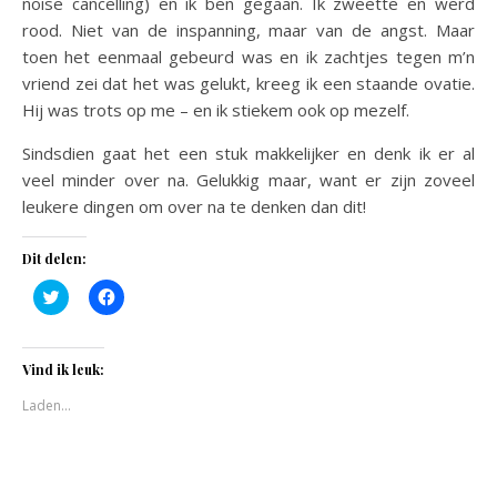
noise cancelling) en ik ben gegaan. Ik zweette en werd
rood. Niet van de inspanning, maar van de angst. Maar
toen het eenmaal gebeurd was en ik zachtjes tegen m’n
vriend zei dat het was gelukt, kreeg ik een staande ovatie.
Hij was trots op me – en ik stiekem ook op mezelf.
Sindsdien gaat het een stuk makkelijker en denk ik er al
veel minder over na. Gelukkig maar, want er zijn zoveel
leukere dingen om over na te denken dan dit!
Dit delen:
Klik
Klik
om
om
te
te
delen
delen
met
op
Twitter
Facebook
Vind ik leuk:
(Wordt
(Wordt
in
in
Laden...
een
een
nieuw
nieuw
venster
venster
geopend)
geopend)