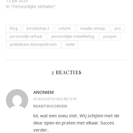
12 juli 2023
In "Persoonlijke verhalen"
blog
boodschap 2
column
maaike schaap
pcs
persoonlijk verhaal
persoonlijke ontwikkeling
poepen
prikkelbare darmsyndroom
toilet
2 REACTIES
ANONIEM
23 AUGUSTUS 2023 BIJ 13:41
BEANTWOORDEN
lol, wat een sneu stel.. WIj schijten met de
deur open en praten met elkaar. Succes
verder..