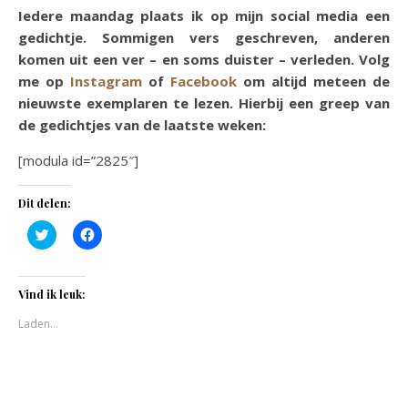
Iedere maandag plaats ik op mijn social media een
gedichtje. Sommigen vers geschreven, anderen
komen uit een ver – en soms duister – verleden. Volg
me op
Instagram
of
Facebook
om altijd meteen de
nieuwste exemplaren te lezen. Hierbij een greep van
de gedichtjes van de laatste weken:
[modula id=”2825″]
Dit delen:
Klik
Klik
om
om
te
te
delen
delen
met
op
Twitter
Facebook
Vind ik leuk:
(Wordt
(Wordt
in
in
Laden...
een
een
nieuw
nieuw
venster
venster
geopend)
geopend)