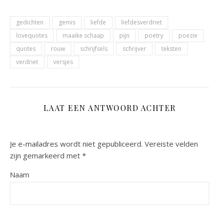
gedichten
gemis
liefde
liefdesverdriet
lovequotes
maaike schaap
pijn
poetry
poezie
quotes
rouw
schrijfsels
schrijver
teksten
verdriet
versjes
LAAT EEN ANTWOORD ACHTER
Je e-mailadres wordt niet gepubliceerd.
Vereiste velden
zijn gemarkeerd met
*
Naam