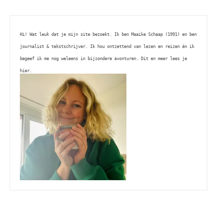
Hi! Wat leuk dat je mijn site bezoekt. Ik ben Maaike Schaap (1991) en ben 
journalist & tekstschrijver. Ik hou ontzettend van lezen en reizen én ik 
begeef ik me nog weleens in bijzondere avonturen. Dit en meer lees je 
hier. 