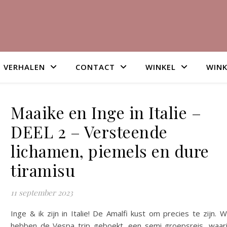
VERHALEN
CONTACT
WINKEL
WIN
Maaike en Inge in Italie –
DEEL 2 – Versteende
lichamen, piemels en dure
tiramisu
11 september 2023
Inge & ik zijn in Italie! De Amalfi kust om precies te zijn. 
hebben de Vespa trip geboekt, een semi groepsreis, waar