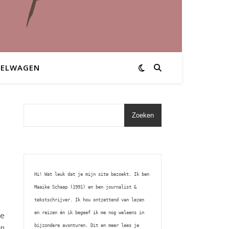
KELWAGEN
Zoeken
Hi! Wat leuk dat je mijn site bezoekt. Ik ben 
Maaike Schaap (1991) en ben journalist & 
tekstschrijver. Ik hou ontzettend van lezen 
en reizen én ik begeef ik me nog weleens in 
We
bijzondere avonturen. Dit en meer lees je 
in