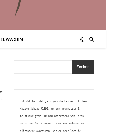
KELWAGEN
Zoeken
de
n.
Hi! Wat leuk dat je mijn site bezoekt. Ik ben 
Maaike Schaap (1991) en ben journalist & 
tekstschrijver. Ik hou ontzettend van lezen 
en reizen én ik begeef ik me nog weleens in 
bijzondere avonturen. Dit en meer lees je 