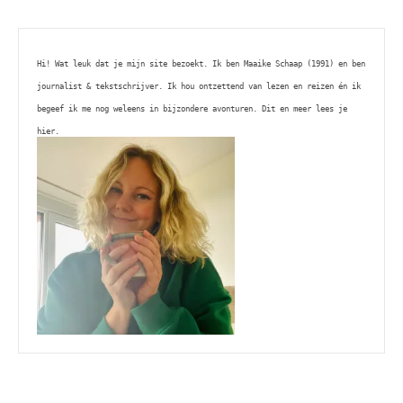
Hi! Wat leuk dat je mijn site bezoekt. Ik ben Maaike Schaap (1991) en ben 
journalist & tekstschrijver. Ik hou ontzettend van lezen en reizen én ik 
begeef ik me nog weleens in bijzondere avonturen. Dit en meer lees je 
hier. 