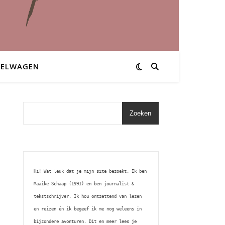
KELWAGEN
Zoeken
Hi! Wat leuk dat je mijn site bezoekt. Ik ben 
Maaike Schaap (1991) en ben journalist & 
tekstschrijver. Ik hou ontzettend van lezen 
en reizen én ik begeef ik me nog weleens in 
bijzondere avonturen. Dit en meer lees je 