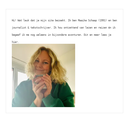
Hi! Wat leuk dat je mijn site bezoekt. Ik ben Maaike Schaap (1991) en ben 
journalist & tekstschrijver. Ik hou ontzettend van lezen en reizen én ik 
begeef ik me nog weleens in bijzondere avonturen. Dit en meer lees je 
hier. 