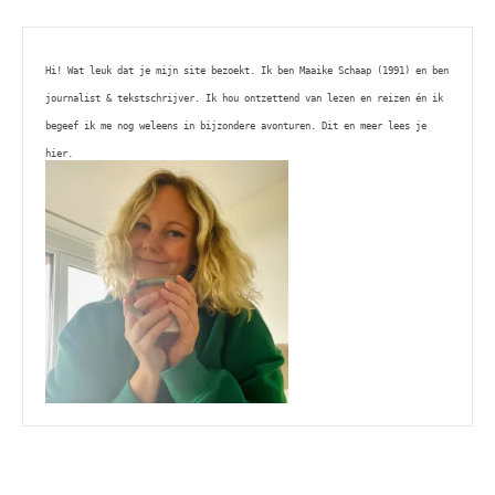
Hi! Wat leuk dat je mijn site bezoekt. Ik ben Maaike Schaap (1991) en ben 
journalist & tekstschrijver. Ik hou ontzettend van lezen en reizen én ik 
begeef ik me nog weleens in bijzondere avonturen. Dit en meer lees je 
hier. 