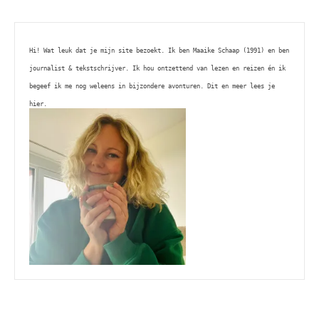
Hi! Wat leuk dat je mijn site bezoekt. Ik ben Maaike Schaap (1991) en ben 
journalist & tekstschrijver. Ik hou ontzettend van lezen en reizen én ik 
begeef ik me nog weleens in bijzondere avonturen. Dit en meer lees je 
hier. 