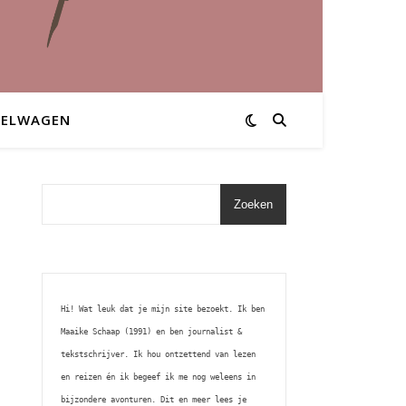
KELWAGEN
Zoeken
Hi! Wat leuk dat je mijn site bezoekt. Ik ben 
Maaike Schaap (1991) en ben journalist & 
tekstschrijver. Ik hou ontzettend van lezen 
en reizen én ik begeef ik me nog weleens in 
bijzondere avonturen. Dit en meer lees je 