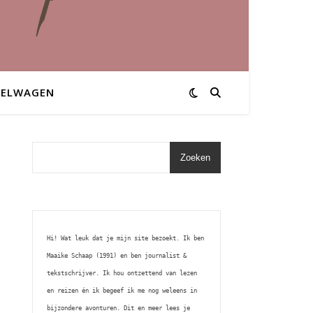
KELWAGEN
Zoeken
Hi! Wat leuk dat je mijn site bezoekt. Ik ben 
Maaike Schaap (1991) en ben journalist & 
tekstschrijver. Ik hou ontzettend van lezen 
en reizen én ik begeef ik me nog weleens in 
bijzondere avonturen. Dit en meer lees je 