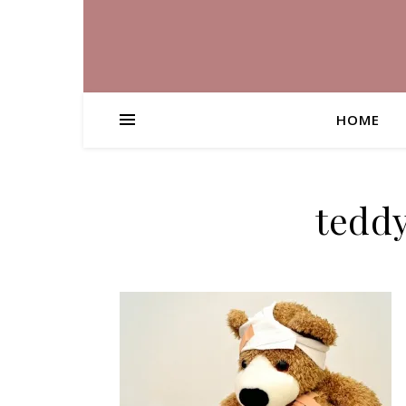
HOME
tedd