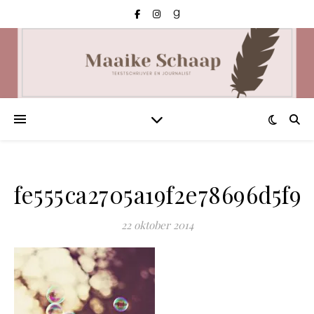
fe555ca2705a19f2e78696d5f9
22 oktober 2014