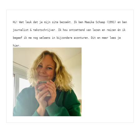
Hi! Wat leuk dat je mijn site bezoekt. Ik ben Maaike Schaap (1991) en ben 
journalist & tekstschrijver. Ik hou ontzettend van lezen en reizen én ik 
begeef ik me nog weleens in bijzondere avonturen. Dit en meer lees je 
hier. 