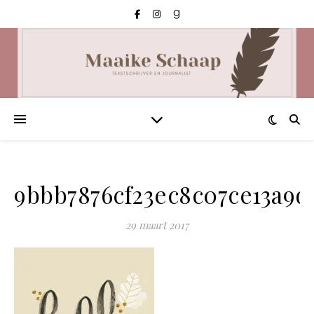
9bbb7876cf23ec8c07ce13a9d
29 maart 2017