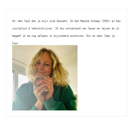
Hi! Wat leuk dat je mijn site bezoekt. Ik ben Maaike Schaap (1991) en ben 
journalist & tekstschrijver. Ik hou ontzettend van lezen en reizen én ik 
begeef ik me nog weleens in bijzondere avonturen. Dit en meer lees je 
hier. 