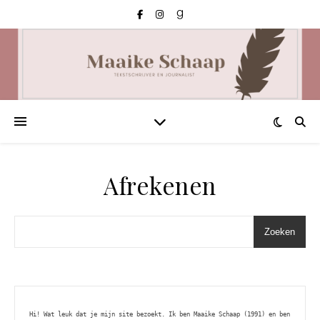
Afrekenen
Zoeken
Hi! Wat leuk dat je mijn site bezoekt. Ik ben Maaike Schaap (1991) en ben 