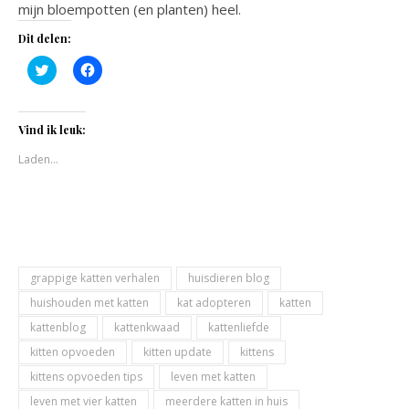
mijn bloempotten (en planten) heel.
Dit delen:
Klik
Klik
om
om
te
te
delen
delen
met
op
Twitter
Facebook
Vind ik leuk:
(Wordt
(Wordt
in
in
Laden...
een
een
nieuw
nieuw
venster
venster
geopend)
geopend)
grappige katten verhalen
huisdieren blog
huishouden met katten
kat adopteren
katten
kattenblog
kattenkwaad
kattenliefde
kitten opvoeden
kitten update
kittens
kittens opvoeden tips
leven met katten
leven met vier katten
meerdere katten in huis