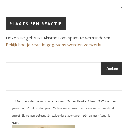
Deze site gebruikt Akismet om spam te verminderen.
Bekijk hoe je reactie gegevens worden verwerkt
.
Zoeken
Hi! Wat leuk dat je mijn site bezoekt. Ik ben Maaike Schaap (1991) en ben 
journalist & tekstschrijver. Ik hou ontzettend van lezen en reizen én ik 
begeef ik me nog weleens in bijzondere avonturen. Dit en meer lees je 
hier. 