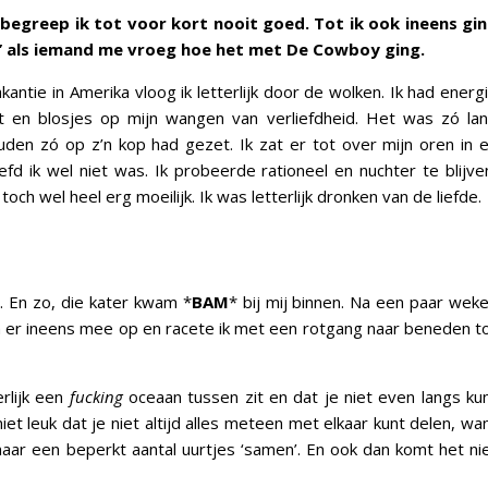
egreep ik tot voor kort nooit goed. Tot ik ook ineens gi
k’ als iemand me vroeg hoe het met De Cowboy ging.
ntie in Amerika vloog ik letterlijk door de wolken. Ik had energ
ht en blosjes op mijn wangen van verliefdheid. Het was zó la
den zó op z’n kop had gezet. Ik zat er tot over mijn oren in 
efd ik wel niet was. Ik probeerde rationeel en nuchter te blijve
 toch wel heel erg moeilijk. Ik was letterlijk dronken van de liefde.
. En zo, die kater kwam *
BAM
* bij mij binnen. Na een paar wek
n er ineens mee op en racete ik met een rotgang naar beneden t
erlijk een
fucking
oceaan tussen zit en dat je niet even langs ku
iet leuk dat je niet altijd alles meteen met elkaar kunt delen, wa
 maar een beperkt aantal uurtjes ‘samen’. En ook dan komt het ni