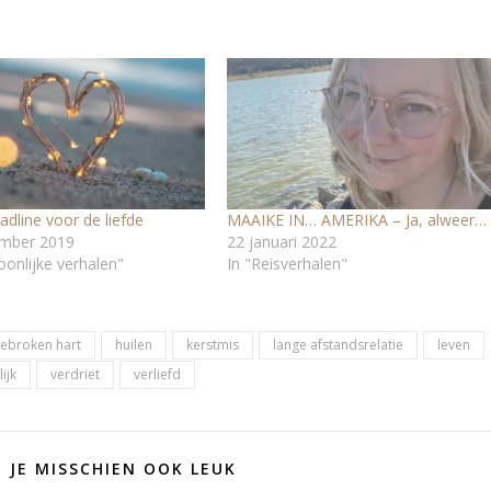
dline voor de liefde
MAAIKE IN… AMERIKA – Ja, alweer…
mber 2019
22 januari 2022
oonlijke verhalen"
In "Reisverhalen"
ebroken hart
huilen
kerstmis
lange afstandsrelatie
leven
ijk
verdriet
verliefd
D JE MISSCHIEN OOK LEUK