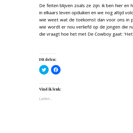
De feiten blijven zoals ze zijn: ik ben hier en 
in elkaars leven opduiken en we nog altijd volo
wie weet wat de toekomst dan voor ons in pe
wie wordt er nou verliefd op de jongen die ná
die vraagt hoe het met De Cowboy gaat: ‘Het i
Dit delen:
Klik
Klik
om
om
te
te
delen
delen
met
op
Twitter
Facebook
Vind ik leuk:
(Wordt
(Wordt
in
in
Laden...
een
een
nieuw
nieuw
venster
venster
geopend)
geopend)