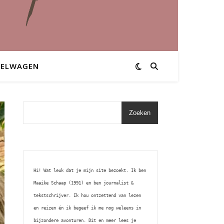
KELWAGEN
Zoeken
Hi! Wat leuk dat je mijn site bezoekt. Ik ben 
Maaike Schaap (1991) en ben journalist & 
tekstschrijver. Ik hou ontzettend van lezen 
en reizen én ik begeef ik me nog weleens in 
bijzondere avonturen. Dit en meer lees je 