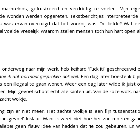
chteloos, gefrustreerd en verdrietig te voelen. Mijn eig
e wonden werden opgereten. Tekstberichtjes interpreteerde 
 Ik was ervan overtuigd dat het voorbij was. De liefde? Wat e
 dal voelde vreselijk. Waarom stellen mensen toch hun hart open a
 onderweg naar mijn werk, heb keihard ‘Fuck it!’ geschreeuwd 
doe ik dat normaal gesproken ook wel
. Een dag later boekte ik bij
s een illegaal te gaan wonen. Weer een dag later wilde ik juist 
. Mijn gevoel schoot echt alle kanten uit. Van de roze wolk, na
zacht wolkje.
 zijn er niet meer. Het zachte wolkje is een fijn tussenstati
aan-gevoel’ loslaat. Want ik weet niet hoe het zou moeten gaa
 allebei geen flauw idee van hadden dat ‘ie zou gebeuren. En 