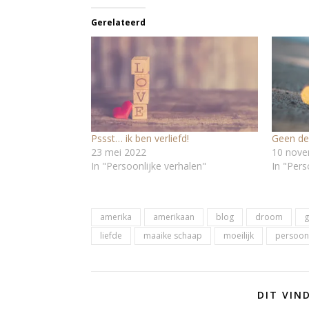
Gerelateerd
Pssst… ik ben verliefd!
Geen dea
23 mei 2022
10 nove
In "Persoonlijke verhalen"
In "Pers
amerika
amerikaan
blog
droom
g
liefde
maaike schaap
moeilijk
persoonl
DIT VIN