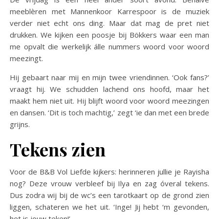
meeblèren met Mannenkoor Karrespoor is de muziek
verder niet echt ons ding. Maar dat mag de pret niet
drukken. We kijken een poosje bij Bökkers waar een man
me opvalt die werkelijk álle nummers woord voor woord
meezingt.
Hij gebaart naar mij en mijn twee vriendinnen. ‘Ook fans?’
vraagt hij. We schudden lachend ons hoofd, maar het
maakt hem niet uit. Hij blijft woord voor woord meezingen
en dansen. ‘Dit is toch machtig,’ zegt ‘ie dan met een brede
grijns.
Tekens zien
Voor de B&B Vol Liefde kijkers: herinneren jullie je Rayisha
nog? Deze vrouw verbleef bij Ilya en zag óveral tekens.
Dus zodra wij bij de wc’s een tarotkaart op de grond zien
liggen, schateren we het uit. ‘Inge! Jij hebt ‘m gevonden,
het is jouw teken!’