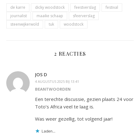
de karre
dicky woodstock
feestverslag
festival
journalist
maaike schaap
sfeerverslag
steenwijkerwold
tuk
woodstock
2 REACTIES
JOS D
4 AUGUSTUS 2025 BIJ 13:41
BEANTWOORDEN
Een terechte discussie, gezien plaats 24 voor
Toto’s Africa veel te laag is.
Was weer gezellig, tot volgend jaar!
Laden...