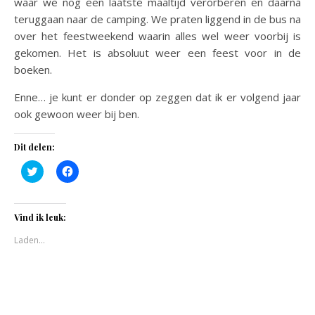
waar we nog een laatste maaltijd verorberen en daarna
teruggaan naar de camping. We praten liggend in de bus na
over het feestweekend waarin alles wel weer voorbij is
gekomen. Het is absoluut weer een feest voor in de
boeken.
Enne… je kunt er donder op zeggen dat ik er volgend jaar
ook gewoon weer bij ben.
Dit delen:
Klik
Klik
om
om
te
te
delen
delen
met
op
Twitter
Facebook
Vind ik leuk:
(Wordt
(Wordt
in
in
Laden...
een
een
nieuw
nieuw
venster
venster
geopend)
geopend)