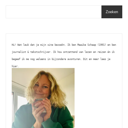
Zoeken
Hi! Wat leuk dat je mijn site bezoekt. Ik ben Maaike Schaap (1991) en ben 
journalist & tekstschrijver. Ik hou ontzettend van lezen en reizen én ik 
begeef ik me nog weleens in bijzondere avonturen. Dit en meer lees je 
hier. 