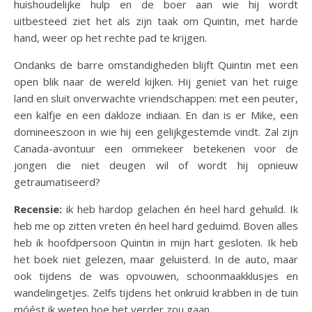
huishoudelijke hulp en de boer aan wie hij wordt
uitbesteed ziet het als zijn taak om Quintin, met harde
hand, weer op het rechte pad te krijgen.
Ondanks de barre omstandigheden blijft Quintin met een
open blik naar de wereld kijken. Hij geniet van het ruige
land en sluit onverwachte vriendschappen: met een peuter,
een kalfje en een dakloze indiaan. En dan is er Mike, een
domineeszoon in wie hij een gelijkgestemde vindt. Zal zijn
Canada-avontuur een ommekeer betekenen voor de
jongen die niet deugen wil of wordt hij opnieuw
getraumatiseerd?
Recensie:
ik heb hardop gelachen én heel hard gehuild. Ik
heb me op zitten vreten én heel hard geduimd. Boven alles
heb ik hoofdpersoon Quintin in mijn hart gesloten. Ik heb
het boek niet gelezen, maar geluisterd. In de auto, maar
ook tijdens de was opvouwen, schoonmaakklusjes en
wandelingetjes. Zelfs tijdens het onkruid krabben in de tuin
móést ik weten hoe het verder zou gaan.