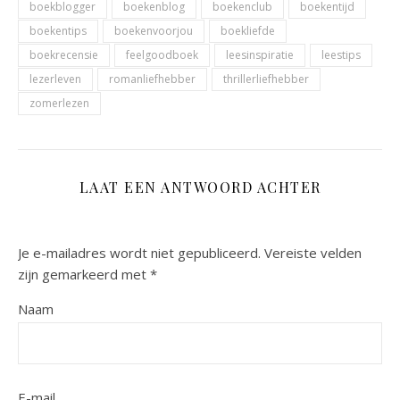
boekblogger
boekenblog
boekenclub
boekentijd
boekentips
boekenvoorjou
boekliefde
boekrecensie
feelgoodboek
leesinspiratie
leestips
lezerleven
romanliefhebber
thrillerliefhebber
zomerlezen
LAAT EEN ANTWOORD ACHTER
Je e-mailadres wordt niet gepubliceerd.
Vereiste velden
zijn gemarkeerd met
*
Naam
E-mail