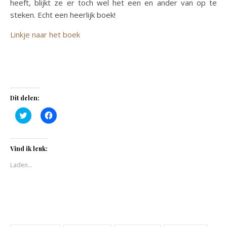
heeft, blijkt ze er toch wel het een en ander van op te
steken. Echt een heerlijk boek!
Linkje naar het boek
Dit delen:
Klik
Klik
om
om
te
te
delen
delen
met
op
Twitter
Facebook
Vind ik leuk:
(Wordt
(Wordt
in
in
Laden...
een
een
nieuw
nieuw
venster
venster
geopend)
geopend)